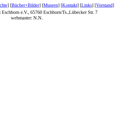
chte
] [
Bücher+Bilder
] [
Museen
] [
Kontakt
] [
Links
] [
Vorstand
]
t Eschborn e.V., 65760 Eschborn/Ts.,Lübecker Str. 7
webmaster: N.N.