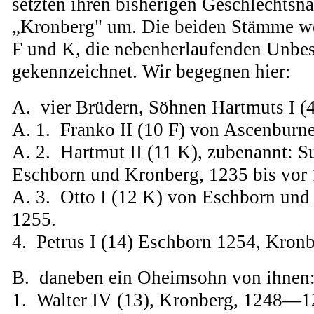
setzten ihren bisherigen Geschlechtsn
„Kronberg" um. Die beiden Stämme we
F und K, die nebenherlaufenden Unbe
gekennzeichnet. Wir begegnen hier:
A. vier Brüdern, Söhnen Hartmuts I (4
A. 1. Franko II (10 F) von Ascenburn
A. 2. Hartmut II (11 K), zubenannt: S
Eschborn und Kronberg, 1235 bis vor
A. 3. Otto I (12 K) von Eschborn un
1255.
4. Petrus I (14) Eschborn 1254, Kron
B. daneben ein Oheimsohn von ihnen
1. Walter IV (13), Kronberg, 1248—1